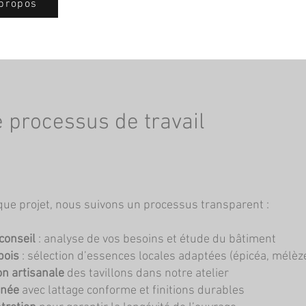
propos
 processus de travail
ue projet, nous suivons un processus transparent :
conseil
: analyse de vos besoins et étude du bâtiment
bois
: sélection d’essences locales adaptées (épicéa, mélèz
on artisanale
des tavillons dans notre atelier
gnée
avec lattage conforme et finitions durables