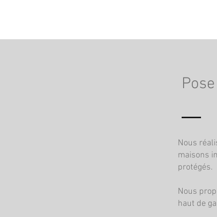
Pose 
Nous réali
maisons in
protégés.
Nous prop
haut de g