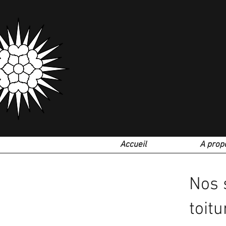
Accueil
A prop
Nos 
toit