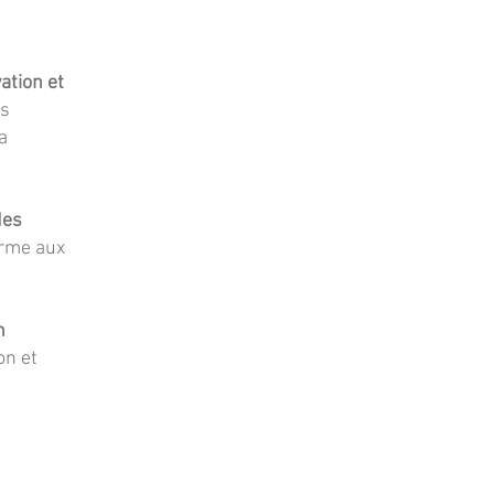
vation et
us
a
des
orme aux
n
on et