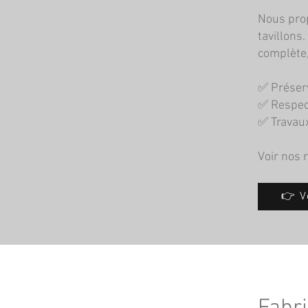
Nous pro
tavillons
complète,
✅ Préserv
✅ Respec
✅ Travaux
Voir nos 
👉 V