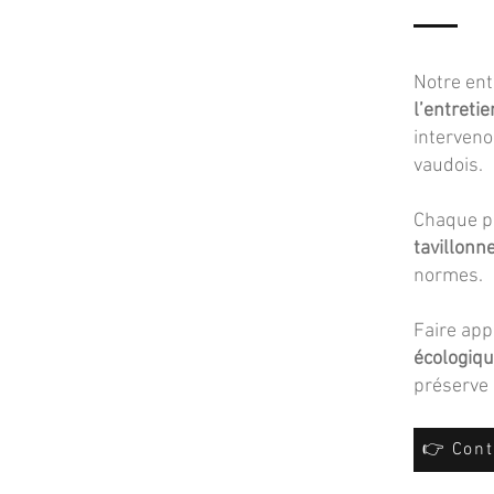
Notre ent
l’entretie
interveno
vaudois.
Chaque pr
tavillonn
normes.
Faire app
écologiqu
préserve 
👉 Cont