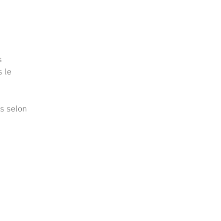
s
s le
us selon