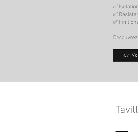
✅ Isolatio
✅ Résistan
✅ Finition
Découvrez 
👉 Vo
Tavil