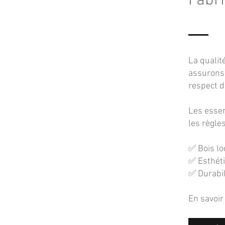
Fabri
La qualit
assurons
respect d
Les essen
les règles
✅ Bois lo
✅ Esthéti
✅ Durabil
En savoir