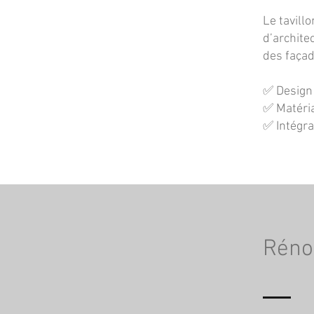
Le tavill
d’archite
des façad
✅ Design 
✅ Matéria
✅ Intégra
Rénov