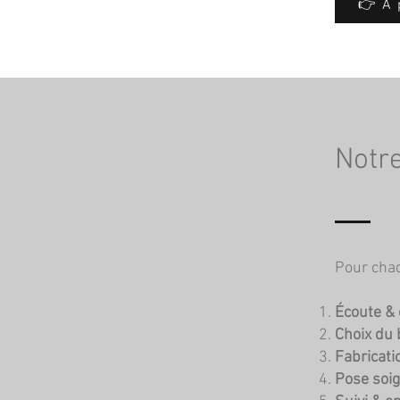
👉 A 
Notre
Pour chaq
Écoute & 
Choix du 
Fabricati
Pose soi